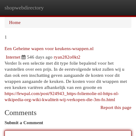
shopwebdirectory
Togg
navi
Home
1
Een Geheime wapen voor keukens-wrappen.nl
Internet
546 days ago
ryan282o0kt2
Verder Is een selectie met dit type folie bepalend voor het
vaststellen over een prijs. In de eerstvolgende tekst zullen wij u
dan ook een inschatting geven aangaande de kosten voor dit
wrappen aangaande de keuken. De kosten voor dit wrappen met
een keuken variëren afhankelijk van een grootte en
https://fewpal.com/post/924943_https-foliemolie-nl-https-nl-
wikipedia-org-wiki-kwaliteit-wij-verkopen-die-3m-fo.html
Report this page
Comments
Submit a Comment