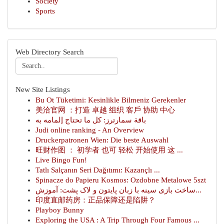
Society
Sports
Web Directory Search
New Site Listings
Bu Ot Tüketimi: Kesinlikle Bilmeniz Gerekenler
美洽官网 ：打造 卓越 组织 客戶 协助 中心
باقة سمارترز: كل ما تحتاج إلمامه به
Judi online ranking - An Overview
Druckerpatronen Wien: Die beste Auswahl
旺财作图 ： 初学者 也可 轻松 开始使用 这 ...
Live Bingo Fun!
Tatlı Salçanın Seri Dağıtımı: Kazançlı ...
Spinacze do Papieru Kosmos: Ozdobne Metalowe 5szt
ساخت بازی سینه با زبان پایتون و لاک پشت: آموزش...
印度直邮药房：正品保障还是陷阱？
Playboy Bunny
Exploring the USA : A Trip Through Four Famous ...