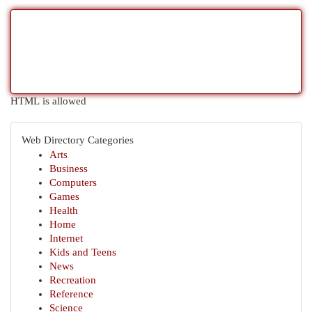
HTML is allowed
Web Directory Categories
Arts
Business
Computers
Games
Health
Home
Internet
Kids and Teens
News
Recreation
Reference
Science