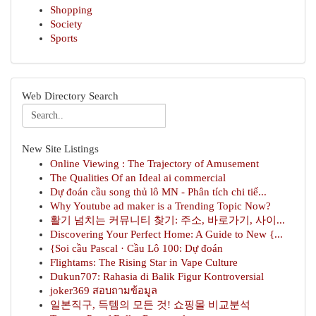
Shopping
Society
Sports
Web Directory Search
New Site Listings
Online Viewing : The Trajectory of Amusement
The Qualities Of an Ideal ai commercial
Dự đoán cầu song thủ lô MN - Phân tích chi tiế...
Why Youtube ad maker is a Trending Topic Now?
활기 넘치는 커뮤니티 찾기: 주소, 바로가기, 사이...
Discovering Your Perfect Home: A Guide to New {...
{Soi cầu Pascal · Cầu Lô 100: Dự đoán
Flightams: The Rising Star in Vape Culture
Dukun707: Rahasia di Balik Figur Kontroversial
joker369 สอบถามข้อมูล
일본직구, 득템의 모든 것! 쇼핑몰 비교분석