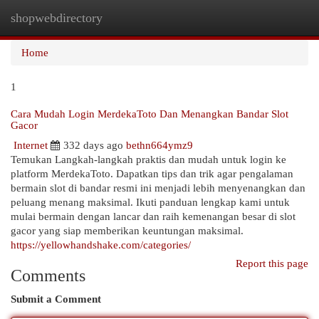
shopwebdirectory
Togg
navi
Home
1
Cara Mudah Login MerdekaToto Dan Menangkan Bandar Slot
Gacor
Internet
332 days ago
bethn664ymz9
Temukan Langkah-langkah praktis dan mudah untuk login ke
platform MerdekaToto. Dapatkan tips dan trik agar pengalaman
bermain slot di bandar resmi ini menjadi lebih menyenangkan dan
peluang menang maksimal. Ikuti panduan lengkap kami untuk
mulai bermain dengan lancar dan raih kemenangan besar di slot
gacor yang siap memberikan keuntungan maksimal.
https://yellowhandshake.com/categories/
Report this page
Comments
Submit a Comment