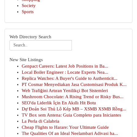
Society
Sports
Web Directory Search
New Site Listings
Genpact Careers: Latest Job Positions in Ba...
Local Boiler Engineer : Locate Experts Nea...
Replica Watches: A Buyer's Guide to Authenticit...
PT Cosmar Menyediakan Jasa Customisasi Produk K...
Web Trafiğini Artıran Yenilikçi Bot Sistemleri
Mushroom Chocolate: A Rising Trend or Risky Bus...
SEO'da Liderlik İçin En Akıllı Hit Botu
Dự Đoán Soi Thủ Lô Kép MB – XSMB XSMB Rồng...
TV Box sem Antena: Guia Completo para Iniciantes
La Perla di Calabria
Cheap Flights to Harare: Your Ultimate Guide
The Qualities Of an Ideal Neelambari Adivasi ha...