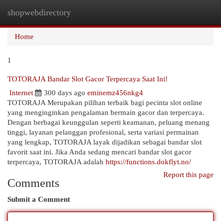
shopwebdirectory
Togg
navi
Home
1
TOTORAJA Bandar Slot Gacor Terpercaya Saat Ini!
Internet
300 days ago
eminemz456nkg4
TOTORAJA Merupakan pilihan terbaik bagi pecinta slot online
yang menginginkan pengalaman bermain gacor dan terpercaya.
Dengan berbagai keunggulan seperti keamanan, peluang menang
tinggi, layanan pelanggan profesional, serta variasi permainan
yang lengkap, TOTORAJA layak dijadikan sebagai bandar slot
favorit saat ini. Jika Anda sedang mencari bandar slot gacor
terpercaya, TOTORAJA adalah
https://functions.dokflyt.no/
Report this page
Comments
Submit a Comment