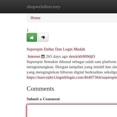
shopwebdirectory
Home
New Site Listings
Add Site
Cat
Home
1
Superspin Daftar Dan Login Mudah
Internet
265 days ago
derrickb909djl3
Superspin Semakin dikenal sebagai salah satu platfo
menguntungkan. Dengan tampilan yang intuitif dan sis
yang menginginkan hiburan digital berkualitas sekalig
https://marcojdrcl.loginblogin.com/46407364/superspi
Comments
Submit a Comment