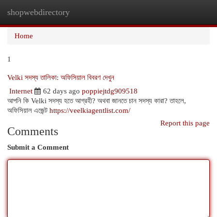
shopwebdirectory
Togg
navi
Home
1
Velki সদস্য তালিকা: অফিসিয়াল বিবরণ দেখুন
Internet
62 days ago
poppiejtdg909518
আপনি কি Velki সদস্য হতে আগ্রহী? অথবা জানতে চান সদস্য কারা? তাহলে,
অফিসিয়াল এজেন্ট
https://veelkiagentlist.com/
Report this page
Comments
Submit a Comment