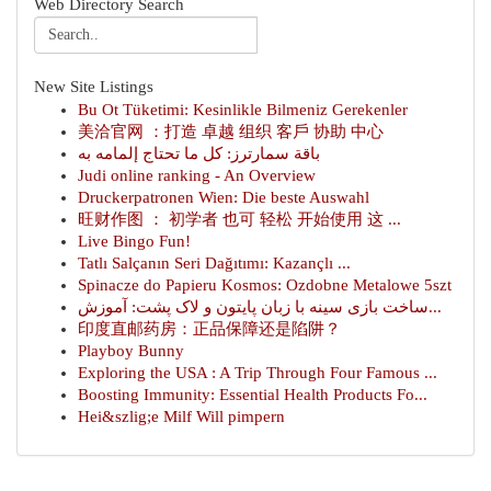
Web Directory Search
New Site Listings
Bu Ot Tüketimi: Kesinlikle Bilmeniz Gerekenler
美洽官网 ：打造 卓越 组织 客戶 协助 中心
باقة سمارترز: كل ما تحتاج إلمامه به
Judi online ranking - An Overview
Druckerpatronen Wien: Die beste Auswahl
旺财作图 ： 初学者 也可 轻松 开始使用 这 ...
Live Bingo Fun!
Tatlı Salçanın Seri Dağıtımı: Kazançlı ...
Spinacze do Papieru Kosmos: Ozdobne Metalowe 5szt
ساخت بازی سینه با زبان پایتون و لاک پشت: آموزش...
印度直邮药房：正品保障还是陷阱？
Playboy Bunny
Exploring the USA : A Trip Through Four Famous ...
Boosting Immunity: Essential Health Products Fo...
Hei&szlig;e Milf Will pimpern