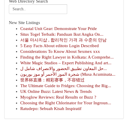
Web Directory Search
New Site Listings
Coastal Unit Gear: Demonstrate Your Pride
Situs Togel Terbaik: Panduan Ikut Angka On...
서울 마사지샵 , 합리적인 가격 과 수준의 만남
5 Easy Facts About editoto Login Described
Considerations To Know About Sexmex xxx
Finding the Right Lawyer in Kolkata: A Comprehe...
White Magic Studios – Expert Publishing And art...
حل المعاون تطبيق الحضور والانصراف شامل ل...
شجرة الموز الأحمر أو موز بوربون (Musa Acuminata...
世界杯直播：精彩赛事，不容错过
The Ultimate Guide to Fridges: Choosing the Rig...
UK Online Buzz: Latest News & Trends
Myoglow Reviews: Real Results or Buzz ?
Choosing the Right Chlorinator for Your Ingroun...
Ratudepo: Sebuah Kisah Inspiratif