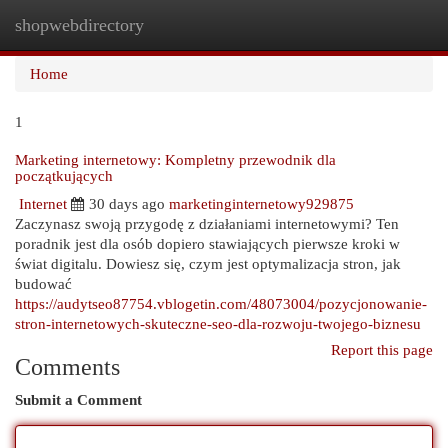
shopwebdirectory
Togg
navi
Home
1
Marketing internetowy: Kompletny przewodnik dla
początkujących
Internet
30 days ago
marketinginternetowy929875
Zaczynasz swoją przygodę z działaniami internetowymi? Ten
poradnik jest dla osób dopiero stawiających pierwsze kroki w
świat digitalu. Dowiesz się, czym jest optymalizacja stron, jak
budować
https://audytseo87754.vblogetin.com/48073004/pozycjonowanie-
stron-internetowych-skuteczne-seo-dla-rozwoju-twojego-biznesu
Report this page
Comments
Submit a Comment