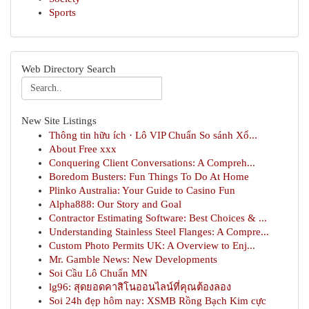
Sports
Web Directory Search
New Site Listings
Thông tin hữu ích · Lô VIP Chuẩn So sánh Xổ...
About Free xxx
Conquering Client Conversations: A Compreh...
Boredom Busters: Fun Things To Do At Home
Plinko Australia: Your Guide to Casino Fun
Alpha888: Our Story and Goal
Contractor Estimating Software: Best Choices & ...
Understanding Stainless Steel Flanges: A Compre...
Custom Photo Permits UK: A Overview to Enj...
Mr. Gamble News: New Developments
Soi Cầu Lô Chuẩn MN
lg96: สุดยอดคาสิโนออนไลน์ที่คุณต้องลอง
Soi 24h đẹp hôm nay: XSMB Rồng Bạch Kim cực