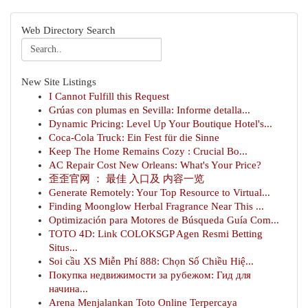
Web Directory Search
New Site Listings
I Cannot Fulfill this Request
Grúas con plumas en Sevilla: Informe detalla...
Dynamic Pricing: Level Up Your Boutique Hotel's...
Coca-Cola Truck: Ein Fest für die Sinne
Keep The Home Remains Cozy : Crucial Bo...
AC Repair Cost New Orleans: What's Your Price?
歪歪官网 ： 最佳 入口及 内容一览
Generate Remotely: Your Top Resource to Virtual...
Finding Moonglow Herbal Fragrance Near This ...
Optimización para Motores de Búsqueda Guía Com...
TOTO 4D: Link COLOKSGP Agen Resmi Betting
Situs...
Soi cầu XS Miễn Phí 888: Chọn Số Chiều Hiệ...
Покупка недвижимости за рубежом: Гид для
начина...
Arena Menjalankan Toto Online Terpercaya