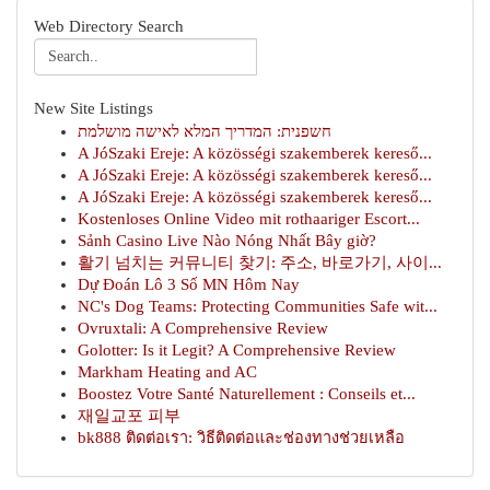
Web Directory Search
New Site Listings
חשפנית: המדריך המלא לאישה מושלמת
A JóSzaki Ereje: A közösségi szakemberek kereső...
A JóSzaki Ereje: A közösségi szakemberek kereső...
A JóSzaki Ereje: A közösségi szakemberek kereső...
Kostenloses Online Video mit rothaariger Escort...
Sảnh Casino Live Nào Nóng Nhất Bây giờ?
활기 넘치는 커뮤니티 찾기: 주소, 바로가기, 사이...
Dự Đoán Lô 3 Số MN Hôm Nay
NC's Dog Teams: Protecting Communities Safe wit...
Ovruxtali: A Comprehensive Review
Golotter: Is it Legit? A Comprehensive Review
Markham Heating and AC
Boostez Votre Santé Naturellement : Conseils et...
재일교포 피부
bk888 ติดต่อเรา: วิธีติดต่อและช่องทางช่วยเหลือ