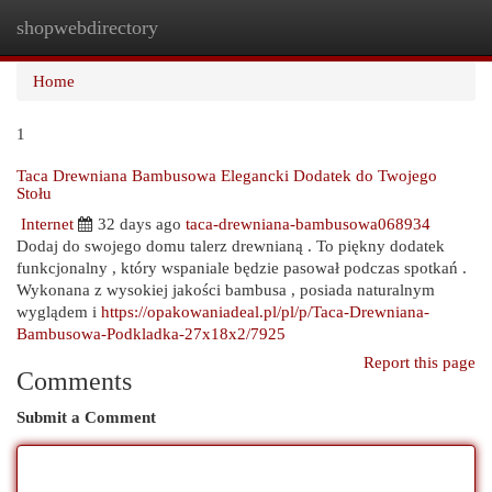
shopwebdirectory
Togg
navi
Home
1
Taca Drewniana Bambusowa Elegancki Dodatek do Twojego
Stołu
Internet
32 days ago
taca-drewniana-bambusowa068934
Dodaj do swojego domu talerz drewnianą . To piękny dodatek
funkcjonalny , który wspaniale będzie pasował podczas spotkań .
Wykonana z wysokiej jakości bambusa , posiada naturalnym
wyglądem i
https://opakowaniadeal.pl/pl/p/Taca-Drewniana-
Bambusowa-Podkladka-27x18x2/7925
Report this page
Comments
Submit a Comment