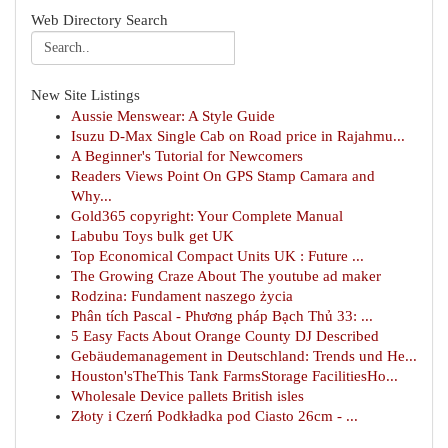
Web Directory Search
New Site Listings
Aussie Menswear: A Style Guide
Isuzu D-Max Single Cab on Road price in Rajahmu...
A Beginner's Tutorial for Newcomers
Readers Views Point On GPS Stamp Camara and
Why...
Gold365 copyright: Your Complete Manual
Labubu Toys bulk get UK
Top Economical Compact Units UK : Future ...
The Growing Craze About The youtube ad maker
Rodzina: Fundament naszego życia
Phân tích Pascal - Phương pháp Bạch Thủ 33: ...
5 Easy Facts About Orange County DJ Described
Gebäudemanagement in Deutschland: Trends und He...
Houston'sTheThis Tank FarmsStorage FacilitiesHo...
Wholesale Device pallets British isles
Złoty i Czerń Podkładka pod Ciasto 26cm - ...