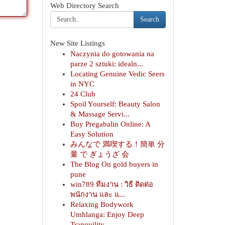
Web Directory Search
Search
New Site Listings
Naczynia do gotowania na
parze 2 sztuki: idealn...
Locating Genuine Vedic Seers
in NYC
24 Club
Spoil Yourself: Beauty Salon
& Massage Servi...
Buy Pregabalin Online: A
Easy Solution
みんなで 満喫する！簡単 分
量 で ぎょうざ 会
The Blog On gold buyers in
pune
win789 ทีมงาน : วิธี ติดต่อ
พนักงาน และ แ...
Relaxing Bodywork
Umhlanga: Enjoy Deep
Tranquility